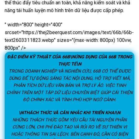
thể thúc đẩy tiêu chuẩn an toàn, khả năng kiểm soát và khả
năng tái huấn luyện mô hình trên dữ liệu được cấp phép.
" width="800" height="400"
srcset="https://thej2beerquest.com/images/text/66b/66b-
text2603311823.webp" sizes="(max-width: 800px) 100vw,
800px" />
ĐẶC ĐIỂM KỸ THUẬT CỦA 66B\N
ỨNG DỤNG CỦA 66B TRONG
THỰC TẾ
\N
TRONG DOANH NGHIỆP VÀ NGHIÊN CỨU, 66B CÓ THỂ ĐƯỢC
DÙNG ĐỂ TỰ ĐỘNG SÁNG TÁC NỘI DUNG, HỖ TRỢ VIẾT MÃ,
PHÂN TÍCH DỮ LIỆU VĂN BẢN VÀ TRỢ LÝ ẢO. VIỆC TINH
CHỈNH TRÊN MỘT TẬP DỮ LIỆU CHUYÊN BIỆT GIÚP CẢI THIỆN
ĐỘ CHÍNH XÁC VÀ TÍNH PHÙ HỢP NGỮ CẢNH.
\N
THÁCH THỨC VÀ CÂN NHẮC KHI TRIỂN KHAI
\N
NHỮNG THÁCH THỨC GỒM YÊU CẦU TÀI NGUYÊN PHẦN
CỨNG LỚN, CHI PHÍ ĐÀO TẠO VÀ RỦI RO VỀ SỰ THIÊN VỊ
HOẶC THÔNG TIN SAI LỆCH. BÊN CẠNH ĐÓ, CẦN CÓ BIỆN