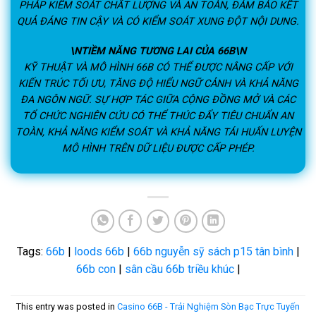
PHÁP KIỂM SOÁT CHẤT LƯỢNG VÀ AN TOÀN, ĐẢM BẢO KẾT
QUẢ ĐÁNG TIN CẬY VÀ CÓ KIỂM SOÁT XUNG ĐỘT NỘI DUNG.
\N
TIỀM NĂNG TƯƠNG LAI CỦA 66B
\N
KỸ THUẬT VÀ MÔ HÌNH 66B CÓ THỂ ĐƯỢC NÂNG CẤP VỚI
KIẾN TRÚC TỐI ƯU, TĂNG ĐỘ HIỂU NGỮ CẢNH VÀ KHẢ NĂNG
ĐA NGÔN NGỮ. SỰ HỢP TÁC GIỮA CỘNG ĐỒNG MỞ VÀ CÁC
TỔ CHỨC NGHIÊN CỨU CÓ THỂ THÚC ĐẨY TIÊU CHUẨN AN
TOÀN, KHẢ NĂNG KIỂM SOÁT VÀ KHẢ NĂNG TÁI HUẤN LUYỆN
MÔ HÌNH TRÊN DỮ LIỆU ĐƯỢC CẤP PHÉP.
Tags:
66b
|
loods 66b
|
66b nguyễn sỹ sách p15 tân bình
|
66b con
|
sân cầu 66b triều khúc
|
This entry was posted in
Casino 66B - Trải Nghiệm Sòn Bạc Trực Tuyến