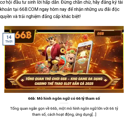
cơ hội đầu tư sinh lời hấp dẫn. Đừng chần chừ, hãy đăng ký tài
khoản tại 66B.COM ngay hôm nay để nhận những ưu đãi độc
quyền và trải nghiệm đẳng cấp khác biệt!
14
Th01
66b: Mô hình ngôn ngữ có 66 tỷ tham số
Tổng quan ngắn gọn về 66b, một mô hình ngôn ngữ lớn với 66 tỷ
tham số, cách hoạt động, ứng dụng[...]