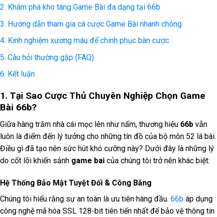
2. Khám phá kho tàng Game Bài đa dạng tại 66b
3. Hướng dẫn tham gia cá cược Game Bài nhanh chóng
4. Kinh nghiệm xương máu để chinh phục bàn cược
5. Câu hỏi thường gặp (FAQ)
6. Kết luận
1. Tại Sao Cược Thủ Chuyên Nghiệp Chọn Game
Bài 66b?
Giữa hàng trăm nhà cái mọc lên như nấm, thương hiệu
66b
vẫn
luôn là điểm đến lý tưởng cho những tín đồ của bộ môn 52 lá bài.
Điều gì đã tạo nên sức hút khó cưỡng này? Dưới đây là những lý
do cốt lõi khiến sảnh
game bai
của chúng tôi trở nên khác biệt:
Hệ Thống Bảo Mật Tuyệt Đối & Công Bằng
Chúng tôi hiểu rằng sự an toàn là ưu tiên hàng đầu.
66b
áp dụng
công nghệ mã hóa SSL 128-bit tiên tiến nhất để bảo vệ thông tin