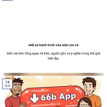
66b và hành trình của một con số
Một cái nhìn tổng quan về 66b, nguồn gốc và ý nghĩa trong thế giới
hiện đại.
14
Th01