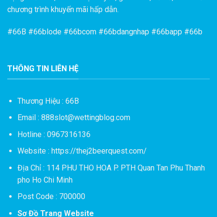
chương trình khuyến mãi hấp dẫn.
#
66B
#66blode #66bcom #66bdangnhap #66bapp #66b
THÔNG TIN LIÊN HỆ
Thương Hiệu : 66B
Email :
888slot@wettingblog.com
Hotline : 0967316136
Website :
https://thej2beerquest.com/
Địa Chỉ : 114 PHU THO HOA P. PTH Quan Tan Phu Thanh
pho Ho Chi Minh
Post Code : 700000
Sơ Đồ Trang Website