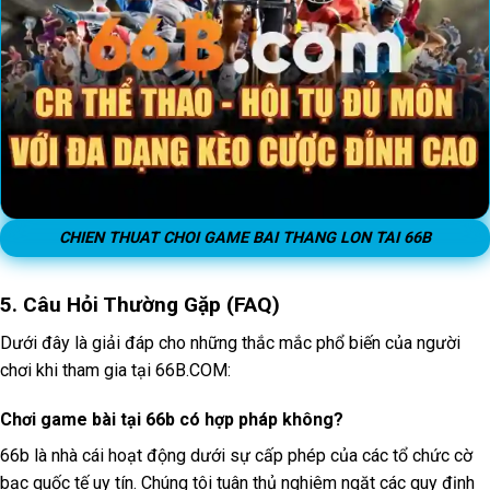
CHIEN THUAT CHOI GAME BAI THANG LON TAI 66B
5. Câu Hỏi Thường Gặp (FAQ)
Dưới đây là giải đáp cho những thắc mắc phổ biến của người
chơi khi tham gia tại 66B.COM:
Chơi game bài tại 66b có hợp pháp không?
66b là nhà cái hoạt động dưới sự cấp phép của các tổ chức cờ
bạc quốc tế uy tín. Chúng tôi tuân thủ nghiêm ngặt các quy định