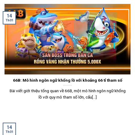
14
Th01
66B: Mô hình ngôn ngữ khổng lồ với khoảng 66 tỉ tham số
Bài viết giới thiệu tổng quan về 66B, một mô hình ngôn ngữ khổng
lồ với quy mô tham số lớn, cấu[...]
14
Th01