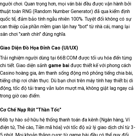
người chơi. Quan trọng hơn, mọi ván bài đều được vận hành bởi
thuật toán RNG (Random Number Generator) đã qua kiểm định
quốc tế, đảm bảo tính ngẫu nhiên 100%. Tuyệt đối không có sự
can thiệp của phần mềm gian lận hay "bot" từ nhà cái, mang lại
sân chơi "xanh chín" đúng nghĩa.
Giao Diện Đồ Họa Đỉnh Cao (UI/UX)
Trải nghiệm người dùng tại 66B.COM được tối ưu hóa đến từng
chi tiết. Giao diện sảnh
game bai
được thiết kế với phong cách
Casino hoàng gia, âm thanh sống động mô phỏng tiếng chia bài,
tiếng chip rơi chân thực. Dù bạn chơi trên máy tính hay thiết bị di
động, tốc độ tải trang vẫn luôn mượt mà, không giật lag ngay cả
trong giờ cao điểm.
Cơ Chế Nạp Rút "Thần Tốc"
66b tự hào sở hữu hệ thống thanh toán đa kênh (Ngân hàng, Ví
điện tử, Thẻ cào, Tiền mã hóa) với tốc độ xử lý giao dịch chỉ từ 3-
5 phút. Mọi khoản thắng cược từ game bài đều có thể quy đổi