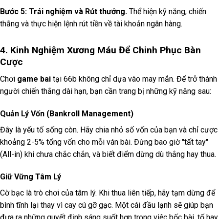
Bước 5: Trải nghiệm và Rút thưởng.
Thể hiện kỹ năng, chiến
thắng và thực hiện lệnh rút tiền về tài khoản ngân hàng.
4. Kinh Nghiệm Xương Máu Để Chinh Phục Bàn
Cược
Chơi
game bai
tại 66b không chỉ dựa vào may mắn. Để trở thành
người chiến thắng dài hạn, bạn cần trang bị những kỹ năng sau:
Quản Lý Vốn (Bankroll Management)
Đây là yếu tố sống còn. Hãy chia nhỏ số vốn của bạn và chỉ cược
khoảng 2-5% tổng vốn cho mỗi ván bài. Đừng bao giờ "tất tay"
(All-in) khi chưa chắc chắn, và biết điểm dừng dù thắng hay thua.
Giữ Vững Tâm Lý
Cờ bạc là trò chơi của tâm lý. Khi thua liên tiếp, hãy tạm dừng để
bình tĩnh lại thay vì cay cú gỡ gạc. Một cái đầu lạnh sẽ giúp bạn
đưa ra những quyết định sáng suốt hơn trong việc bốc bài, tố hay