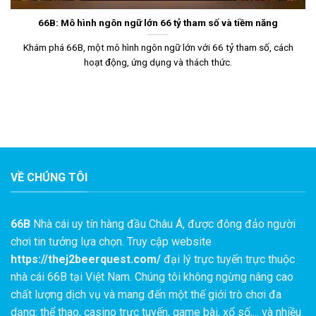
66B: Mô hình ngôn ngữ lớn 66 tỷ tham số và tiềm năng
Khám phá 66B, một mô hình ngôn ngữ lớn với 66 tỷ tham số, cách
hoạt động, ứng dụng và thách thức.
VỀ CHÚNG TÔI
66B
Nhà cái uy tín hàng đầu Châu Á, được đông đảo người
chơi tin tưởng lựa chọn. Truy cập website
https://thej2beerquest.com/
đại lý trực tuyến trực thuộc
nhà cái 66B tại Việt Nam. Chúng tôi không ngừng nâng cao
chất lượng dịch vụ và mang đến một thế giới trò chơi đa
dạng: thể thao, casino trực tuyến, game bài, xổ số,... và nhiều