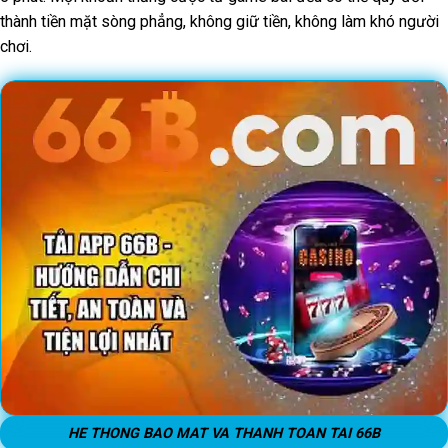
thành tiền mặt sòng phẳng, không giữ tiền, không làm khó người
chơi.
HE THONG BAO MAT VA THANH TOAN TAI 66B