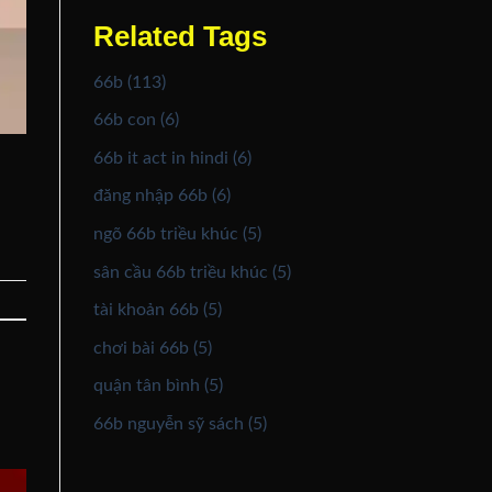
Related Tags
66b (113)
66b con (6)
66b it act in hindi (6)
đăng nhập 66b (6)
ngõ 66b triều khúc (5)
sân cầu 66b triều khúc (5)
tài khoản 66b (5)
chơi bài 66b (5)
quận tân bình (5)
66b nguyễn sỹ sách (5)