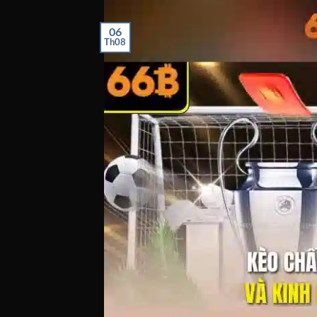
06
Th08