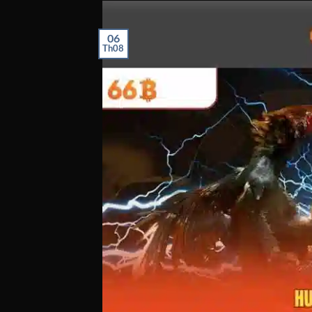
06
Th08