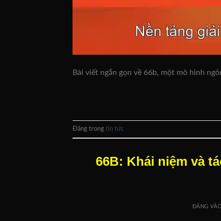
Bài viết ngắn gọn về 66b, một mô hình ngô
Đăng trong
tin tức
66B: Khái niệm và t
ĐĂNG VÀ