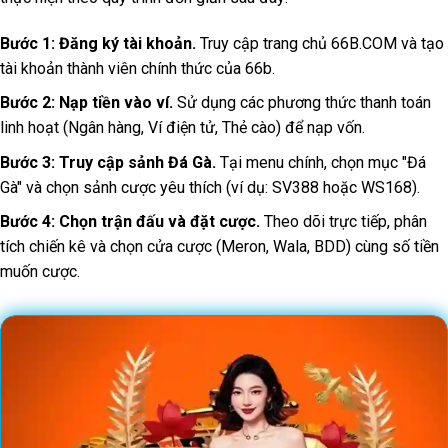
Bước 1: Đăng ký tài khoản.
Truy cập trang chủ 66B.COM và tạo
tài khoản thành viên chính thức của 66b.
Bước 2: Nạp tiền vào ví.
Sử dụng các phương thức thanh toán
linh hoạt (Ngân hàng, Ví điện tử, Thẻ cào) để nạp vốn.
Bước 3: Truy cập sảnh Đá Gà.
Tại menu chính, chọn mục "Đá
Gà" và chọn sảnh cược yêu thích (ví dụ: SV388 hoặc WS168).
Bước 4: Chọn trận đấu và đặt cược.
Theo dõi trực tiếp, phân
tích chiến kê và chọn cửa cược (Meron, Wala, BDD) cùng số tiền
muốn cược.