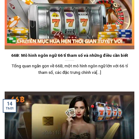
66B: Mô hình ngôn ngữ 66 tỉ tham số và những điều cần biết
Tổng quan ngắn gọn về 66B, một mô hình ngôn ngữ lớn với 66 tỉ
tham số, các đặc trưng chính và[...]
14
Th01