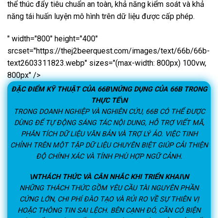
thể thúc đẩy tiêu chuẩn an toàn, khả năng kiểm soát và khả
năng tái huấn luyện mô hình trên dữ liệu được cấp phép.
" width="800" height="400"
srcset="https://thej2beerquest.com/images/text/66b/66b-
text2603311823.webp" sizes="(max-width: 800px) 100vw,
800px" />
ĐẶC ĐIỂM KỸ THUẬT CỦA 66B\N
ỨNG DỤNG CỦA 66B TRONG
THỰC TẾ
\N
TRONG DOANH NGHIỆP VÀ NGHIÊN CỨU, 66B CÓ THỂ ĐƯỢC
DÙNG ĐỂ TỰ ĐỘNG SÁNG TÁC NỘI DUNG, HỖ TRỢ VIẾT MÃ,
PHÂN TÍCH DỮ LIỆU VĂN BẢN VÀ TRỢ LÝ ẢO. VIỆC TINH
CHỈNH TRÊN MỘT TẬP DỮ LIỆU CHUYÊN BIỆT GIÚP CẢI THIỆN
ĐỘ CHÍNH XÁC VÀ TÍNH PHÙ HỢP NGỮ CẢNH.
\N
THÁCH THỨC VÀ CÂN NHẮC KHI TRIỂN KHAI
\N
NHỮNG THÁCH THỨC GỒM YÊU CẦU TÀI NGUYÊN PHẦN
CỨNG LỚN, CHI PHÍ ĐÀO TẠO VÀ RỦI RO VỀ SỰ THIÊN VỊ
HOẶC THÔNG TIN SAI LỆCH. BÊN CẠNH ĐÓ, CẦN CÓ BIỆN