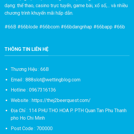
dạng: thể thao, casino trực tuyến, game bài, xổ số,... và nhiều
chương trình khuyến mãi hấp dẫn.
#
66B
#66blode #66bcom #66bdangnhap #66bapp #66b
THÔNG TIN LIÊN HỆ
Thương Hiệu : 66B
Email :
888slot@wettingblog.com
Hotline : 0967316136
Website :
https://thej2beerquest.com/
Địa Chỉ : 114 PHU THO HOA P. PTH Quan Tan Phu Thanh
pho Ho Chi Minh
Post Code : 700000