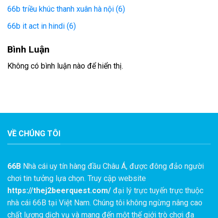
66b triều khúc thanh xuân hà nội (6)
66b it act in hindi (6)
Bình Luận
Không có bình luận nào để hiển thị.
VỀ CHÚNG TÔI
66B
Nhà cái uy tín hàng đầu Châu Á, được đông đảo người
chơi tin tưởng lựa chọn. Truy cập website
https://thej2beerquest.com/
đại lý trực tuyến trực thuộc
nhà cái 66B tại Việt Nam. Chúng tôi không ngừng nâng cao
chất lượng dịch vụ và mang đến một thế giới trò chơi đa