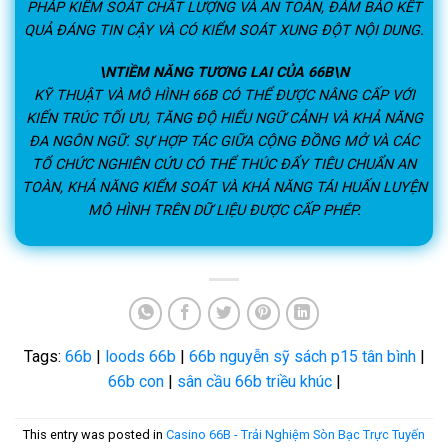
PHÁP KIỂM SOÁT CHẤT LƯỢNG VÀ AN TOÀN, ĐẢM BẢO KẾT
QUẢ ĐÁNG TIN CẬY VÀ CÓ KIỂM SOÁT XUNG ĐỘT NỘI DUNG.
\N
TIỀM NĂNG TƯƠNG LAI CỦA 66B
\N
KỸ THUẬT VÀ MÔ HÌNH 66B CÓ THỂ ĐƯỢC NÂNG CẤP VỚI
KIẾN TRÚC TỐI ƯU, TĂNG ĐỘ HIỂU NGỮ CẢNH VÀ KHẢ NĂNG
ĐA NGÔN NGỮ. SỰ HỢP TÁC GIỮA CỘNG ĐỒNG MỞ VÀ CÁC
TỔ CHỨC NGHIÊN CỨU CÓ THỂ THÚC ĐẨY TIÊU CHUẨN AN
TOÀN, KHẢ NĂNG KIỂM SOÁT VÀ KHẢ NĂNG TÁI HUẤN LUYỆN
MÔ HÌNH TRÊN DỮ LIỆU ĐƯỢC CẤP PHÉP.
Tags:
66b
|
loods 66b
|
66b nguyễn sỹ sách p15 tân bình
|
66b con
|
sân cầu 66b triều khúc
|
This entry was posted in
Casino 66B - Trải Nghiệm Sòn Bạc Trực Tuyến