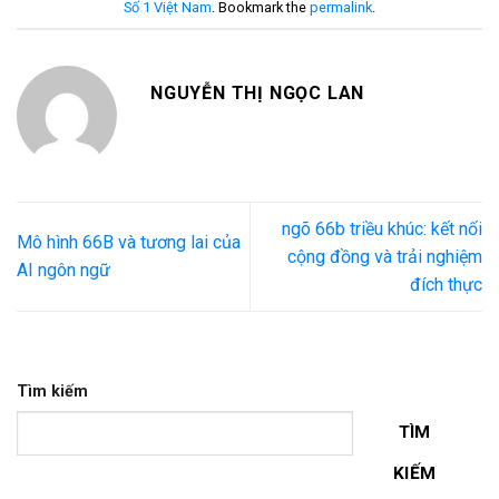
Số 1 Việt Nam
. Bookmark the
permalink
.
NGUYỄN THỊ NGỌC LAN
ngõ 66b triều khúc: kết nối
Mô hình 66B và tương lai của
cộng đồng và trải nghiệm
AI ngôn ngữ
đích thực
Tìm kiếm
TÌM
KIẾM