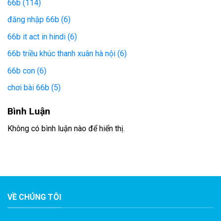
66b (114)
đăng nhập 66b (6)
66b it act in hindi (6)
66b triều khúc thanh xuân hà nội (6)
66b con (6)
chơi bài 66b (5)
Bình Luận
Không có bình luận nào để hiển thị.
VỀ CHÚNG TÔI