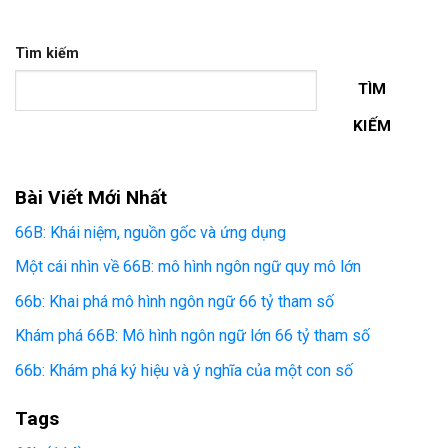
Tìm kiếm
TÌM
KIẾM
Bài Viết Mới Nhất
66B: Khái niệm, nguồn gốc và ứng dụng
Một cái nhìn về 66B: mô hình ngôn ngữ quy mô lớn
66b: Khai phá mô hình ngôn ngữ 66 tỷ tham số
Khám phá 66B: Mô hình ngôn ngữ lớn 66 tỷ tham số
66b: Khám phá ký hiệu và ý nghĩa của một con số
Tags