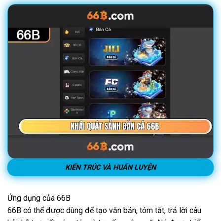
KIẾN TRÚC VÀ HUẤN LUYỆN
Ứng dụng của 66B
66B có thể được dùng để tạo văn bản, tóm tắt, trả lời câu