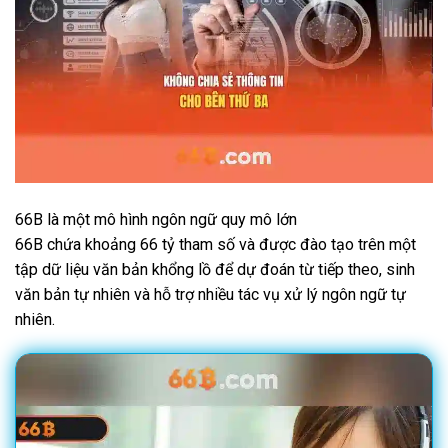
66B là một mô hình ngôn ngữ quy mô lớn
66B chứa khoảng 66 tỷ tham số và được đào tạo trên một
tập dữ liệu văn bản khổng lồ để dự đoán từ tiếp theo, sinh
văn bản tự nhiên và hỗ trợ nhiều tác vụ xử lý ngôn ngữ tự
nhiên.