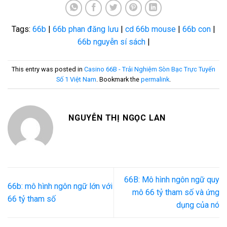
Tags:
66b
|
66b phan đăng lưu
|
cd 66b mouse
|
66b con
|
66b nguyễn sí sách
|
This entry was posted in
Casino 66B - Trải Nghiệm Sòn Bạc Trực Tuyến
Số 1 Việt Nam
. Bookmark the
permalink
.
NGUYỄN THỊ NGỌC LAN
66B: Mô hình ngôn ngữ quy
66b: mô hình ngôn ngữ lớn với
mô 66 tỷ tham số và ứng
66 tỷ tham số
dụng của nó