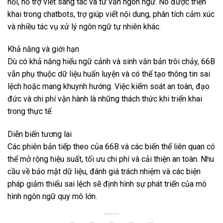
hỏi, hỗ trợ viết sáng tác và tư vấn ngôn ngữ. Nó được triển
khai trong chatbots, trợ giúp viết nội dung, phân tích cảm xúc
và nhiều tác vụ xử lý ngôn ngữ tự nhiên khác.
Khả năng và giới hạn
Dù có khả năng hiểu ngữ cảnh và sinh văn bản trôi chảy, 66B
vẫn phụ thuộc dữ liệu huấn luyện và có thể tạo thông tin sai
lệch hoặc mang khuynh hướng. Việc kiểm soát an toàn, đạo
đức và chi phí vận hành là những thách thức khi triển khai
trong thực tế.
Diễn biến tương lai
Các phiên bản tiếp theo của 66B và các biến thể liên quan có
thể mở rộng hiệu suất, tối ưu chi phí và cải thiện an toàn. Nhu
cầu về bảo mật dữ liệu, đánh giá trách nhiệm và các biện
pháp giảm thiểu sai lệch sẽ định hình sự phát triển của mô
hình ngôn ngữ quy mô lớn.