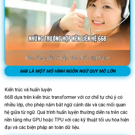
66B LÀ MỘT MÔ HÌNH NGÔN NGỮ QUY MÔ LỚN
Kiến trúc và huấn luyện
66B dựa trên kiến trúc transformer với cơ chế tự chú ý có
nhiều lớp, cho phép nắm bắt ngữ cảnh dài và các mối quan
hệ giữa từ ngữ. Quá trình huấn luyện thường diễn ra trên các
nền tảng như GPU hoặc TPU với các kỹ thuật tối ưu hóa hiện
đại và các biện pháp an toàn dữ liệu.