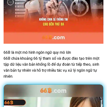
66B là một mô hình ngôn ngữ quy mô lớn
66B chứa khoảng 66 tỷ tham số và được đào tạo trên một
tập dữ liệu văn bản khổng lồ để dự đoán từ tiếp theo, sinh
văn bản tự nhiên và hỗ trợ nhiều tác vụ xử lý ngôn ngữ tự
nhiên.