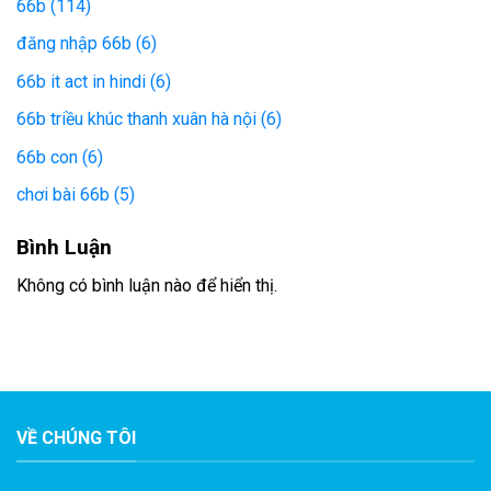
66b (114)
đăng nhập 66b (6)
66b it act in hindi (6)
66b triều khúc thanh xuân hà nội (6)
66b con (6)
chơi bài 66b (5)
Bình Luận
Không có bình luận nào để hiển thị.
VỀ CHÚNG TÔI