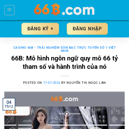
Skip
to
content
ĐĂNG KÝ +
ĐĂNG NHẬP
CASINO 66B - TRẢI NGHIỆM SÒN BẠC TRỰC TUYẾN SỐ 1 VIỆT
NAM
66B: Mô hình ngôn ngữ quy mô 66 tỷ
tham số và hành trình của nó
POSTED ON
17-07-2026
BY
NGUYỄN THỊ NGỌC LAN
04
Th12