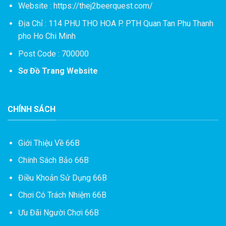
Website :
https://thej2beerquest.com/
Địa Chỉ : 114 PHU THO HOA P. PTH Quan Tan Phu Thanh
pho Ho Chi Minh
Post Code : 700000
Sơ Đồ Trang Website
CHÍNH SÁCH
Giới Thiệu Về 66B
Chính Sách Bảo 66B
Điều Khoản Sử Dụng 66B
Chơi Có Trách Nhiệm 66B
Ưu Đãi Người Chơi 66B