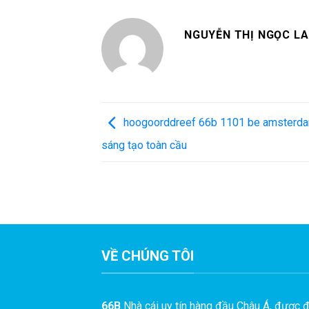
NGUYỄN THỊ NGỌC L
hoogoorddreef 66b 1101 be amsterda
sáng tạo toàn cầu
VỀ CHÚNG TÔI
66B
Nhà cái uy tín hàng đầu Châu Á, được 