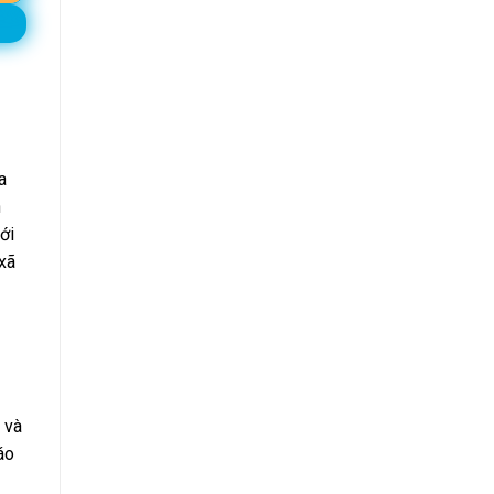
a
n
ới
xã
 và
áo