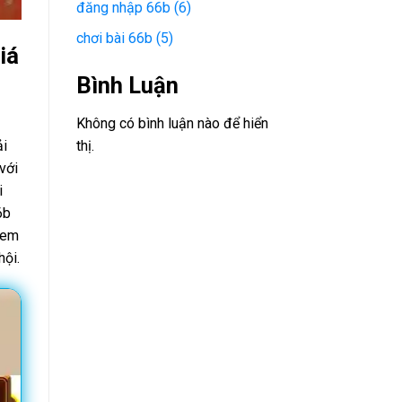
đăng nhập 66b (6)
chơi bài 66b (5)
iá
Bình Luận
Không có bình luận nào để hiển
ải
thị.
với
i
6b
xem
hội.