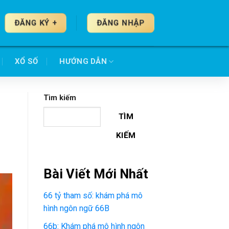
ĐĂNG KÝ +
ĐĂNG NHẬP
XỔ SỐ
HƯỚNG DẪN
Tìm kiếm
TÌM
KIẾM
Bài Viết Mới Nhất
66 tỷ tham số: khám phá mô
hình ngôn ngữ 66B
66b: Khám phá mô hình ngôn