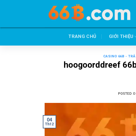
Skip
to
content
TRANG CHỦ
GIỚI THIỆU
CASINO 66B - TR
hoogoorddreef 66b
POSTED 
04
Th12