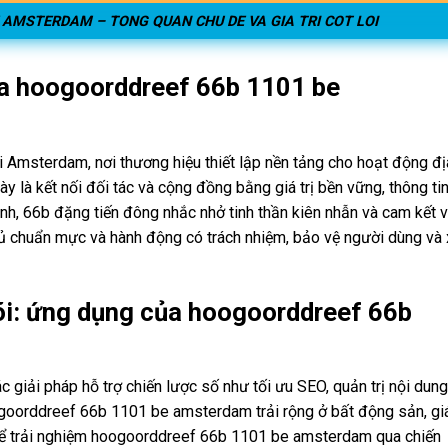
 AMSTERDAM – TONG QUAN CHU DE VA GIA TRI COT LOI
a hoogoorddreef 66b 1101 be
 tại Amsterdam, nơi thương hiệu thiết lập nền tảng cho hoạt động đị
 là kết nối đối tác và cộng đồng bằng giá trị bền vững, thông ti
ình, 66b đặng tiến đông nhắc nhở tinh thần kiên nhẫn và cam kết v
hủ chuẩn mực và hành động có trách nhiệm, bảo vệ người dùng và 
lõi: ứng dụng của hoogoorddreef 66b
 giải pháp hỗ trợ chiến lược số như tối ưu SEO, quản trị nội dung
oogoorddreef 66b 1101 be amsterdam trải rộng ở bất động sản, gi
thể trải nghiệm hoogoorddreef 66b 1101 be amsterdam qua chiến