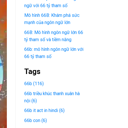
ngữ với 66 tỷ tham số
Mô hình 66B: Khám phá sức
mạnh của ngôn ngữ lớn
66B: Mô hình ngôn ngữ lớn 66
tỷ tham số và tiềm năng
66b: mô hình ngôn ngữ lớn với
66 tỷ tham số
Tags
66b (116)
66b triều khúc thanh xuân hà
nội (6)
66b it act in hindi (6)
66b con (6)