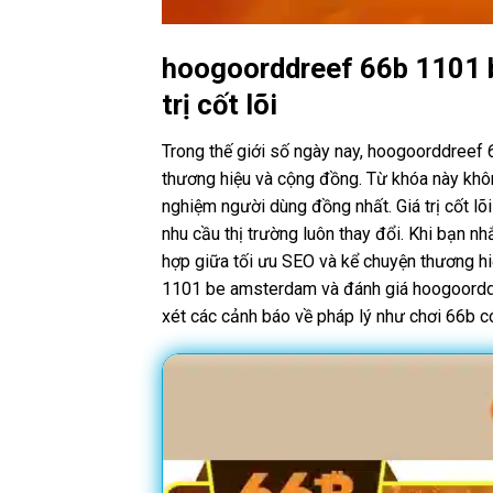
hoogoorddreef 66b 1101 
trị cốt lõi
Trong thế giới số ngày nay, hoogoorddreef
thương hiệu và cộng đồng. Từ khóa này không 
nghiệm người dùng đồng nhất. Giá trị cốt l
nhu cầu thị trường luôn thay đổi. Khi bạn
hợp giữa tối ưu SEO và kể chuyện thương h
1101 be amsterdam và đánh giá hoogoordd
xét các cảnh báo về pháp lý như chơi 66b có