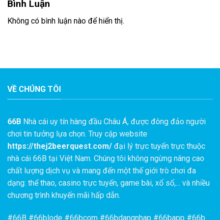
Bình Luận
Không có bình luận nào để hiển thị.
VỀ CHÚNG TÔI
66B
Nhà cái uy tín hàng đầu Châu Á, được đông đảo người
chơi tin tưởng lựa chọn. Truy cập website
https://thej2beerquest.com/
đại lý trực tuyến trực thuộc
nhà cái 66B tại Việt Nam. Chúng tôi không ngừng nâng cao
chất lượng dịch vụ và mang đến một thế giới trò chơi đa
dạng: thể thao, casino trực tuyến, game bài, xổ số,... và nhiều
chương trình khuyến mãi hấp dẫn.
#
66B
#66blode #66bcom #66bdangnhap #66bapp #66b