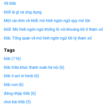
Về 66b
66B là gì và ứng dụng
Một cái nhìn về 66B: mô hình ngôn ngữ quy mô lớn
66B: Mô hình ngôn ngữ khổng lồ với khoảng 66 tỉ tham số
66b: Tổng quan về mô hình ngôn ngữ 66 tỷ tham số
Tags
66b (116)
66b triều khúc thanh xuân hà nội (6)
66b it act in hindi (6)
66b con (6)
đăng nhập 66b (6)
chơi bài 66b (5)