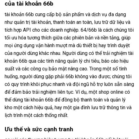
của tài khoản 66b
tài khoản 66b cung cấp bộ sản phẩm và dịch vụ đa dạng
như quản trị tài khoản, thanh toán an toàn, lưu trữ dữ liệu và
tích hợp API cho các doanh nghiệp. 64/66b là cách chúng tôi
tối ưu hóa tương thích giữa các phiên bản và nền tảng, giúp
mọi ứng dụng vận hành mượt mà dù thiết bị hay trình duyệt
của người dùng khác nhau. Người dùng có thể trải nghiệm tài
khoản 66b qua các tính năng quản lý chi tiêu, báo cáo hiệu
suất và các công cụ bảo mật nâng cao. Trong một số tình
huống, người dùng gặp phải 66b không vào được; chúng tôi
có quy trình khôi phục nhanh và đội ngũ hỗ trợ luôn sẵn sàng
để đảm bảo trải nghiệm liên tục. Ví dụ, một shop online có
thể dùng tài khoản 66b để đồng bộ thanh toán và quản lý
kho một cách hiệu quả, hay một gia đình lưu trữ thông tin và
lịch trình một cách thống nhất.
Ưu thế và sức cạnh tranh