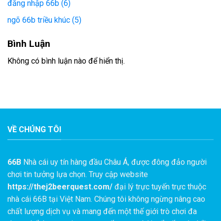
đăng nhập 66b (6)
ngõ 66b triều khúc (5)
Bình Luận
Không có bình luận nào để hiển thị.
VỀ CHÚNG TÔI
66B
Nhà cái uy tín hàng đầu Châu Á, được đông đảo người
chơi tin tưởng lựa chọn. Truy cập website
https://thej2beerquest.com/
đại lý trực tuyến trực thuộc
nhà cái 66B tại Việt Nam. Chúng tôi không ngừng nâng cao
chất lượng dịch vụ và mang đến một thế giới trò chơi đa