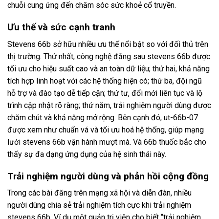
chuỗi cung ứng đến chăm sóc sức khoẻ cổ truyền.
Ưu thế và sức cạnh tranh
Stevens 66b sở hữu nhiều ưu thế nổi bật so với đối thủ trên
thị trường. Thứ nhất, công nghệ đằng sau stevens 66b được
tối ưu cho hiệu suất cao và an toàn dữ liệu; thứ hai, khả năng
tích hợp linh hoạt với các hệ thống hiện có; thứ ba, đội ngũ
hỗ trợ và đào tạo dễ tiếp cận; thứ tư, đổi mới liên tục và lộ
trình cập nhật rõ ràng; thứ năm, trải nghiệm người dùng được
chăm chút và khả năng mở rộng. Bên cạnh đó, ut-66b-07
được xem như chuẩn vá và tối ưu hoá hệ thống, giúp mạng
lưới stevens 66b vận hành mượt mà. Và 66b thuốc bắc cho
thấy sự đa dạng ứng dụng của hệ sinh thái này.
Trải nghiệm người dùng và phản hồi cộng đồng
Trong các bài đăng trên mạng xã hội và diễn đàn, nhiều
người dùng chia sẻ trải nghiệm tích cực khi trải nghiệm
stevens 66b. Ví dụ một quản trị viên cho biết “trải nghiệm