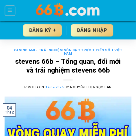
Skip
to
content
ĐĂNG KÝ +
ĐĂNG NHẬP
CASINO 66B - TRẢI NGHIỆM SÒN BẠC TRỰC TUYẾN SỐ 1 VIỆT
NAM
stevens 66b – Tổng quan, đổi mới
và trải nghiệm stevens 66b
POSTED ON
17-07-2026
BY
NGUYỄN THỊ NGỌC LAN
04
Th12