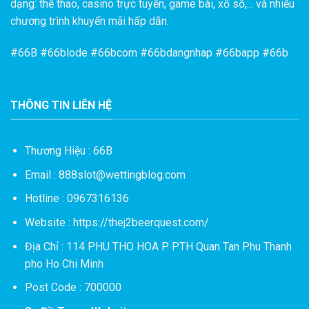
dạng: thể thao, casino trực tuyến, game bài, xổ số,... và nhiều
chương trình khuyến mãi hấp dẫn.
#
66B
#66blode #66bcom #66bdangnhap #66bapp #66b
THÔNG TIN LIÊN HỆ
Thương Hiệu : 66B
Email :
888slot@wettingblog.com
Hotline : 0967316136
Website :
https://thej2beerquest.com/
Địa Chỉ : 114 PHU THO HOA P. PTH Quan Tan Phu Thanh
pho Ho Chi Minh
Post Code : 700000