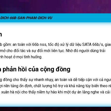
-DICH-66B-SAN-PHAM-DICH-VU
h
b gồm: an toàn với 66b nss, tốc độ xử lý dữ liệu SATA 66b/s, gia
 mở cho đối tác và sự đổi mới liên tục. Nhờ đó người dùng trải
nh hoạt ở mọi tình huống.
à phản hồi của cộng đồng
g đồng cho thấy sự nhanh nhạy, an toàn và dễ tiếp cận với cả ngư
ợi nền tảng ổn định, chất lượng hỗ trợ và khả năng tùy biến theo 
 xuân hà nội cho thấy niềm tự hào khi một dự án lắng nghe và cải