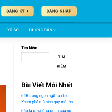
ĐĂNG KÝ +
ĐĂNG NHẬP
XỔ SỐ
HƯỚNG DẪN
Tìm kiếm
TÌM
KIẾM
Bài Viết Mới Nhất
66B trong ngôn ngữ tự nhiên:
Khám phá mô hình quy mô lớn
66b là gì và ứng dụng của nó