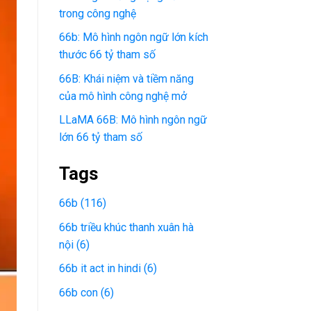
trong công nghệ
66b: Mô hình ngôn ngữ lớn kích
thước 66 tỷ tham số
66B: Khái niệm và tiềm năng
của mô hình công nghệ mở
LLaMA 66B: Mô hình ngôn ngữ
lớn 66 tỷ tham số
Tags
66b (116)
66b triều khúc thanh xuân hà
nội (6)
66b it act in hindi (6)
66b con (6)