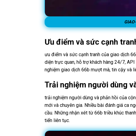
GIAO
Ưu điểm và sức cạnh tran
ưu điểm và sức cạnh tranh của giao dịch 66
diện trực quan, hỗ trợ khách hàng 24/7, API
nghiệm giao dịch 66b mượt mà, tin cậy và li
Trải nghiệm người dùng v
trải nghiệm người dùng và phản hồi của cộn
mới và chuyên gia. Nhiều bài đánh giá ca ng
cầu. Những nhận xét từ 66b triều khúc thanh
tiến liên tục.