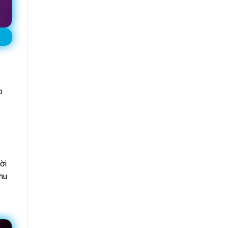
o
ời
nhu