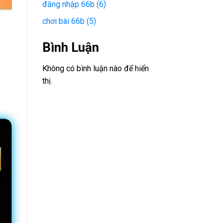
đăng nhập 66b (6)
chơi bài 66b (5)
Bình Luận
Không có bình luận nào để hiển
thị.