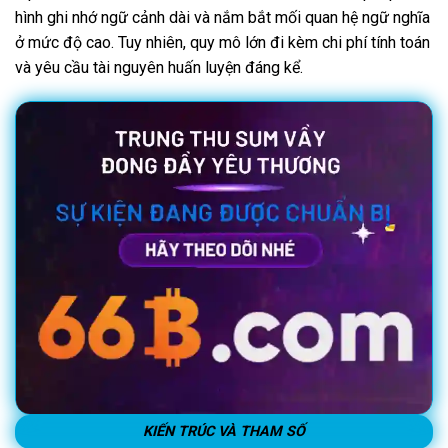
hình ghi nhớ ngữ cảnh dài và nắm bắt mối quan hệ ngữ nghĩa
ở mức độ cao. Tuy nhiên, quy mô lớn đi kèm chi phí tính toán
và yêu cầu tài nguyên huấn luyện đáng kể.
KIẾN TRÚC VÀ THAM SỐ