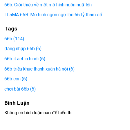
66b: Giới thiệu về một mô hình ngôn ngữ lớn
LLaMA 66B: Mô hình ngôn ngữ lớn 66 tỷ tham số
Tags
66b (114)
đăng nhập 66b (6)
66b it act in hindi (6)
66b triều khúc thanh xuân hà nội (6)
66b con (6)
chơi bài 66b (5)
Bình Luận
Không có bình luận nào để hiển thị.