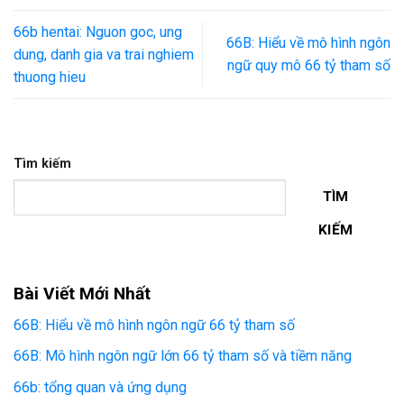
66b hentai: Nguon goc, ung
66B: Hiểu về mô hình ngôn
dung, danh gia va trai nghiem
ngữ quy mô 66 tỷ tham số
thuong hieu
Tìm kiếm
TÌM
KIẾM
Bài Viết Mới Nhất
66B: Hiểu về mô hình ngôn ngữ 66 tỷ tham số
66B: Mô hình ngôn ngữ lớn 66 tỷ tham số và tiềm năng
66b: tổng quan và ứng dụng