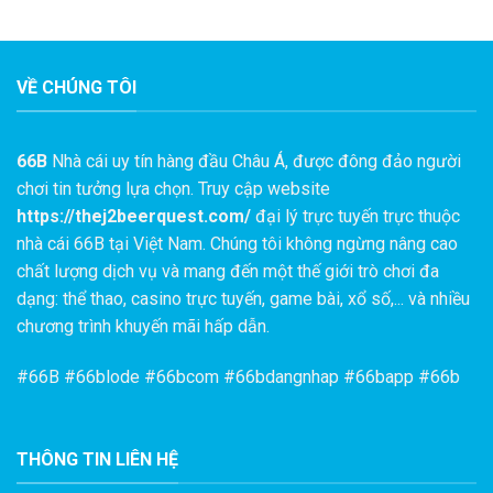
VỀ CHÚNG TÔI
66B
Nhà cái uy tín hàng đầu Châu Á, được đông đảo người
chơi tin tưởng lựa chọn. Truy cập website
https://thej2beerquest.com/
đại lý trực tuyến trực thuộc
nhà cái 66B tại Việt Nam. Chúng tôi không ngừng nâng cao
chất lượng dịch vụ và mang đến một thế giới trò chơi đa
dạng: thể thao, casino trực tuyến, game bài, xổ số,... và nhiều
chương trình khuyến mãi hấp dẫn.
#
66B
#66blode #66bcom #66bdangnhap #66bapp #66b
THÔNG TIN LIÊN HỆ