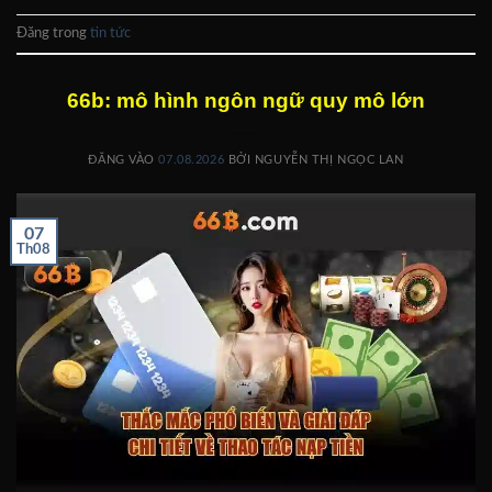
Đăng trong
tin tức
66b: mô hình ngôn ngữ quy mô lớn
ĐĂNG VÀO
07.08.2026
BỞI
NGUYỄN THỊ NGỌC LAN
07
Th08