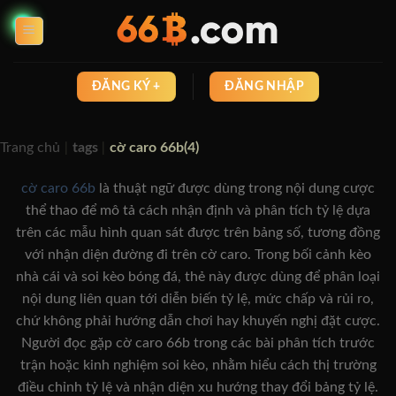
Bỏ
qua
nội
dung
ĐĂNG KÝ +
ĐĂNG NHẬP
Trang chủ
|
tags
|
cờ caro 66b(4)
cờ caro 66b
là thuật ngữ được dùng trong nội dung cược
thể thao để mô tả cách nhận định và phân tích tỷ lệ dựa
trên các mẫu hình quan sát được trên bảng số, tương đồng
với nhận diện đường đi trên cờ caro. Trong bối cảnh kèo
nhà cái và soi kèo bóng đá, thẻ này được dùng để phân loại
nội dung liên quan tới diễn biến tỷ lệ, mức chấp và rủi ro,
chứ không phải hướng dẫn chơi hay khuyến nghị đặt cược.
Người đọc gặp cờ caro 66b trong các bài phân tích trước
trận hoặc kinh nghiệm soi kèo, nhằm hiểu cách thị trường
điều chỉnh tỷ lệ và nhận diện xu hướng thay đổi bảng tỷ lệ.