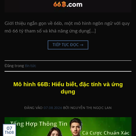
Giới thiệu ngắn gọn về 66b, một mô hình ngôn ngữ với quy
mô 66 tỷ tham số và khả năng ứng dụng[…]
TIẾP TỤC ĐỌC
→
Đăng trong
tin tức
Mô hình 66B: Hiểu biết, đặc tính và ứng
dụng
ĐĂNG VÀO
07.08.2026
BỞI
NGUYỄN THỊ NGỌC LAN
07
Th08