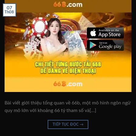
07
Th08
Bài viết giới thiệu tổng quan về 66b, một mô hình ngôn ngữ
quy mô lớn với khoảng 66 tỷ tham số và[…]
TIẾP TỤC ĐỌC
→