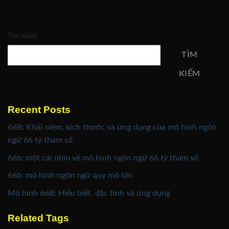
Tìm kiếm
TÌM
KIẾM
Recent Posts
66B: Khái niệm, kích thước và ứng dụng của mô hình ngôn
ngữ 66 tỷ tham số
66b: một cái nhìn về mô hình ngôn ngữ 66 tỷ tham số
66b: mô hình ngôn ngữ quy mô lớn
Mô hình 66B: Hiểu biết, đặc tính và ứng dụng
Related Tags