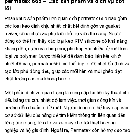
permatex 66b – Các sản phẩm và dịch vụ cốt
lõi
Phân khúc sản phẩm liên quan đến permatex 66b bao gồm
các loại keo dính chịu nhiệt, chất kết dính gờn và gasket
maker, cũng như các phụ kiện hỗ trợ việc thi công. Người
dùng có thể tìm thấy các loại keo RTV silicone có khả năng
kháng dầu, nước và dung môi, phù hợp với nhiều bề mặt kim
loại và polymer. Được thiết kế để đảm bảo liên kết kín ở
nhiệt độ cao, permatex 66b có thể duy trì độ nhớt ổn định và
tạo lớp phủ đồng đều, giúp các mối hàn và mối ghép đạt
chất lượng cao mà không bị rò rỉ.
Một phần dịch vụ quan trọng là cung cấp tài liệu kỹ thuật chi
tiết, bảng tra cứu nhiệt độ làm việc, thời gian đông kín và
hướng dẫn chuẩn bị bề mặt. Người dùng có thể truy cập vào
cơ sở dữ liệu của hãng để tìm kiếm thông tin liên quan đến
từng ứng dụng, từ ô tô và xe máy cho tới thiết bị công
nghiệp và hộ gia đình. Ngoài ra, Permatex còn hỗ trợ đào tạo