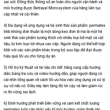
sai sót. Đồng thời, thông số an toàn cho người vận hành và
môi trường được Betrayal Microsystem của hãng liên tục
cập nhật và cải thiện.
4) Đa dạng về ứng dụng và hệ sinh thái sản phẩm: permatex
66b không đơn thuần là một dòng keo đơn lẻ mà là một hệ
sinh thái sản phẩm tương thích với nhiều loại bề mặt và vật
liệu, từ kim loại tới nhựa cao cấp. Người dùng có thể kết hợp
66b với các sản phẩm khác trong bộ sưu tập để đạt được
hiệu quả tối ưu cho từng dự án.
5) Hỗ trợ kỹ thuật và tài liệu chi tiết: hãng cung cấp hướng
dẫn, bảng tra cứu và video hướng dẫn, giúp người dùng có
cái nhìn tổng quan về cách tối ưu hóa việc ứng dụng và xử lý
sự cố nếu có. Điều này làm tăng độ tin cậy và làm giảm rủi
ro thi công sai lệch.
6) Định hướng phát triển bền vững và cam kết chất lượng:
permatex luôn cân nhắc yếu tố môi trường, giảm thiểu tác