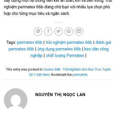
xây dựng một hệ thống liên kết an toàn, kín và bền vững. Trải
nghiệm permatex 66b đang chờ bạn với nhiều lựa chọn phù
hợp cho từng mục tiêu và ngân sách.
Tags:
permatex 66b
|
trải nghiệm permatex 66b
|
đánh giá
permatex 66b
|
ứng dụng permatex 66b
|
keo dán công
nghiệp
|
chất lượng Permatex
|
This entry was posted in
Casino 66B - Trải Nghiệm Sòn Bạc Trực Tuyến
Số 1 Việt Nam
. Bookmark the
permalink
.
NGUYỄN THỊ NGỌC LAN