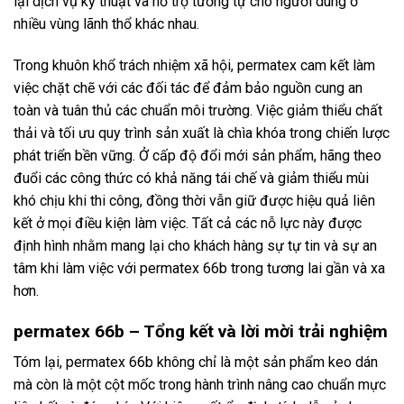
lại dịch vụ kỹ thuật và hỗ trợ tương tự cho người dùng ở
nhiều vùng lãnh thổ khác nhau.
Trong khuôn khổ trách nhiệm xã hội, permatex cam kết làm
việc chặt chẽ với các đối tác để đảm bảo nguồn cung an
toàn và tuân thủ các chuẩn môi trường. Việc giảm thiểu chất
thải và tối ưu quy trình sản xuất là chìa khóa trong chiến lược
phát triển bền vững. Ở cấp độ đổi mới sản phẩm, hãng theo
đuổi các công thức có khả năng tái chế và giảm thiểu mùi
khó chịu khi thi công, đồng thời vẫn giữ được hiệu quả liên
kết ở mọi điều kiện làm việc. Tất cả các nỗ lực này được
định hình nhằm mang lại cho khách hàng sự tự tin và sự an
tâm khi làm việc với permatex 66b trong tương lai gần và xa
hơn.
permatex 66b – Tổng kết và lời mời trải nghiệm
Tóm lại, permatex 66b không chỉ là một sản phẩm keo dán
mà còn là một cột mốc trong hành trình nâng cao chuẩn mực