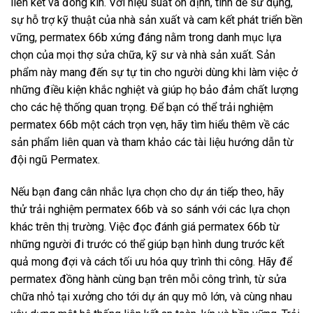
liên kết và đóng kín. Với hiệu suất ổn định, tính dễ sử dụng,
sự hỗ trợ kỹ thuật của nhà sản xuất và cam kết phát triển bền
vững, permatex 66b xứng đáng nằm trong danh mục lựa
chọn của mọi thợ sửa chữa, kỹ sư và nhà sản xuất. Sản
phẩm này mang đến sự tự tin cho người dùng khi làm việc ở
những điều kiện khắc nghiệt và giúp họ bảo đảm chất lượng
cho các hệ thống quan trọng. Để bạn có thể trải nghiệm
permatex 66b một cách trọn vẹn, hãy tìm hiểu thêm về các
sản phẩm liên quan và tham khảo các tài liệu hướng dẫn từ
đội ngũ Permatex.
Nếu bạn đang cân nhắc lựa chọn cho dự án tiếp theo, hãy
thử trải nghiệm permatex 66b và so sánh với các lựa chọn
khác trên thị trường. Việc đọc đánh giá permatex 66b từ
những người đi trước có thể giúp bạn hình dung trước kết
quả mong đợi và cách tối ưu hóa quy trình thi công. Hãy để
permatex đồng hành cùng bạn trên mỗi công trình, từ sửa
chữa nhỏ tại xưởng cho tới dự án quy mô lớn, và cùng nhau