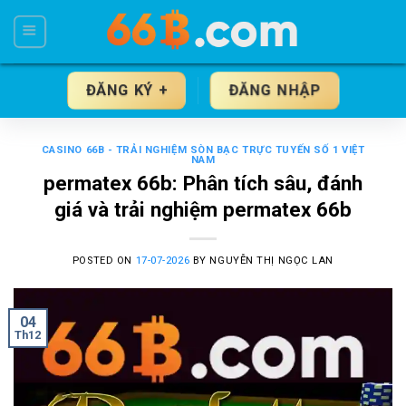
Skip
to
content
ĐĂNG KÝ +
ĐĂNG NHẬP
CASINO 66B - TRẢI NGHIỆM SÒN BẠC TRỰC TUYẾN SỐ 1 VIỆT
NAM
permatex 66b: Phân tích sâu, đánh
giá và trải nghiệm permatex 66b
POSTED ON
17-07-2026
BY
NGUYỄN THỊ NGỌC LAN
04
Th12