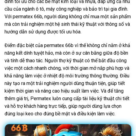
dính tối ưu cho các bề mặt kim loại và nhựa, đáp ứng cả nhu
cầu của ngành ô tô, máy công nghiệp và bảo trì tại gia đình.
Với permatex 66b, người dùng không chỉ mua một sản phẩm
mà còn trải nghiệm một hệ sinh thái kỹ thuật với thông số và
hướng dẫn sử dụng được tối ưu hóa.
Điểm đặc biệt của permatex 66b vì thế không chỉ nằm ở khả
năng kết dính tuyệt hảo, mà còn ở sự cân bằng giữa độ bền
và tính dễ thao tác. Người thợ kỹ thuật có thể bắt đầu công
việc một cách nhanh chóng, với thời gian mở nắp phù hợp và
khả năng làm việc ở nhiệt độ môi trường thông thường. Điều
này tạo ra một trải nghiệm người dùng thuận tiện, giúp tiết
kiệm thời gian và nâng cao hiệu suất làm việc. Và để tăng
thêm giá trị, Permatex luôn cung cấp tài liệu kỹ thuật chi tiết
và hỗ trợ khách hàng trực tiếp, giúp người dùng lựa chọn
đúng loại keo cho đúng bề mặt và điều kiện làm việc.