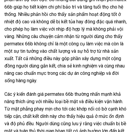
66b giúp họ tiết kiệm chi phí bảo trì và tăng tuổi thọ cho hệ
thống. Nhiều phản hồi cho thấy sản phẩm hoạt động tốt ở
nhiệt độ cao và không dễ bị kết tủa hay đông đặc quá nhanh,
cho phép họ làm việc với nhịp độ hợp lý mà không phải vội
vàng. Những câu chuyện cảm nhận từ người dùng cho thấy
permatex 66b không chỉ là một công cụ làm việc mà còn là
một sự tin tưởng vào chất lượng và sự hỗ trợ từ nhà sản
xuất. Tất cả những điều này góp phần xây dựng một cộng
đồng người dùng gắn kết, chia sẻ kinh nghiệm và cùng nhau
nâng cao chuẩn mực trong các dự án công nghiệp và đời
sống hàng ngày.
Các ý kiến đánh giá permatex 66b thường nhấn mạnh khả
năng thích ứng với nhiều loại bề mặt và điều kiện vận hành.
Từ mặt phẳng phay mịn cho tới các khớp nối có bờ cạnh khó
tiếp cận, chất kết dính này cho thấy hiệu quả ở mức ổn định
và độ phủ đều. Người dùng cũng lưu ý rằng việc chuẩn bị bề
mặt và tuân thủ thời gian hòan tất có ảnh hưởng lớn đến kết