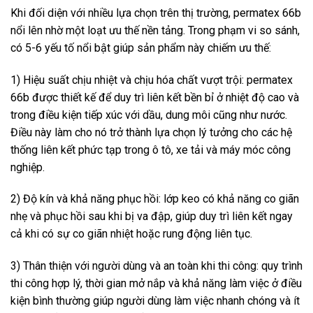
Khi đối diện với nhiều lựa chọn trên thị trường, permatex 66b
nổi lên nhờ một loạt ưu thế nền tảng. Trong phạm vi so sánh,
có 5-6 yếu tố nổi bật giúp sản phẩm này chiếm ưu thế:
1) Hiệu suất chịu nhiệt và chịu hóa chất vượt trội: permatex
66b được thiết kế để duy trì liên kết bền bỉ ở nhiệt độ cao và
trong điều kiện tiếp xúc với dầu, dung môi cũng như nước.
Điều này làm cho nó trở thành lựa chọn lý tưởng cho các hệ
thống liên kết phức tạp trong ô tô, xe tải và máy móc công
nghiệp.
2) Độ kín và khả năng phục hồi: lớp keo có khả năng co giãn
nhẹ và phục hồi sau khi bị va đập, giúp duy trì liên kết ngay
cả khi có sự co giãn nhiệt hoặc rung động liên tục.
3) Thân thiện với người dùng và an toàn khi thi công: quy trình
thi công hợp lý, thời gian mở nắp và khả năng làm việc ở điều
kiện bình thường giúp người dùng làm việc nhanh chóng và ít