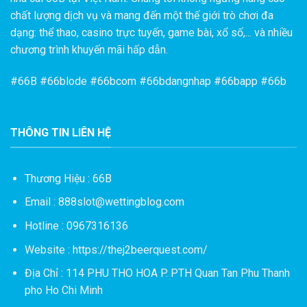
chất lượng dịch vụ và mang đến một thế giới trò chơi đa
dạng: thể thao, casino trực tuyến, game bài, xổ số,... và nhiều
chương trình khuyến mãi hấp dẫn.
#
66B
#66blode #66bcom #66bdangnhap #66bapp #66b
THÔNG TIN LIÊN HỆ
Thương Hiệu : 66B
Email :
888slot@wettingblog.com
Hotline : 0967316136
Website :
https://thej2beerquest.com/
Địa Chỉ : 114 PHU THO HOA P. PTH Quan Tan Phu Thanh
pho Ho Chi Minh