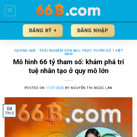
Skip
to
content
ĐĂNG KÝ +
ĐĂNG NHẬP
CASINO 66B - TRẢI NGHIỆM SÒN BẠC TRỰC TUYẾN SỐ 1 VIỆT
NAM
Mô hình 66 tỷ tham số: khám phá trí
tuệ nhân tạo ở quy mô lớn
POSTED ON
17-07-2026
BY
NGUYỄN THỊ NGỌC LAN
04
Th12