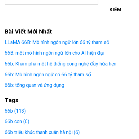
KIẾM
Bài Viết Mới Nhất
LLaMA 66B: Mô hình ngôn ngữ lớn 66 tỷ tham số
66B: một mô hình ngôn ngữ lớn cho AI hiện đại
66b: Khám phá một hệ thống công nghệ đầy hứa hẹn
66b: Mô hình ngôn ngữ có 66 tỷ tham số
66b: tổng quan và ứng dụng
Tags
66b (113)
66b con (6)
66b triều khúc thanh xuân hà nội (6)