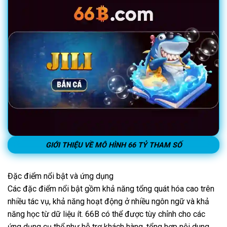
GIỚI THIỆU VỀ MÔ HÌNH 66 TỶ THAM SỐ
Đặc điểm nổi bật và ứng dụng
Các đặc điểm nổi bật gồm khả năng tổng quát hóa cao trên
nhiều tác vụ, khả năng hoạt động ở nhiều ngôn ngữ và khả
năng học từ dữ liệu ít. 66B có thể được tùy chỉnh cho các
ứng dụng cụ thể như hỗ trợ khách hàng, tổng hợp nội dung,