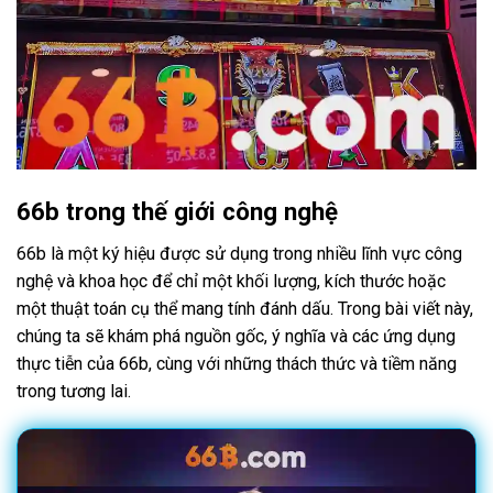
66b trong thế giới công nghệ
66b là một ký hiệu được sử dụng trong nhiều lĩnh vực công
nghệ và khoa học để chỉ một khối lượng, kích thước hoặc
một thuật toán cụ thể mang tính đánh dấu. Trong bài viết này,
chúng ta sẽ khám phá nguồn gốc, ý nghĩa và các ứng dụng
thực tiễn của 66b, cùng với những thách thức và tiềm năng
trong tương lai.