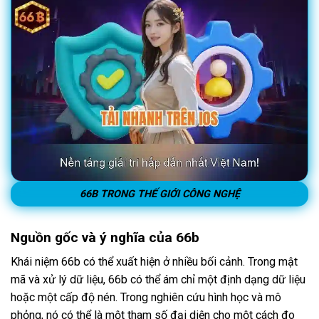
66B TRONG THẾ GIỚI CÔNG NGHỆ
Nguồn gốc và ý nghĩa của 66b
Khái niệm 66b có thể xuất hiện ở nhiều bối cảnh. Trong mật
mã và xử lý dữ liệu, 66b có thể ám chỉ một định dạng dữ liệu
hoặc một cấp độ nén. Trong nghiên cứu hình học và mô
phỏng, nó có thể là một tham số đại diện cho một cách đo