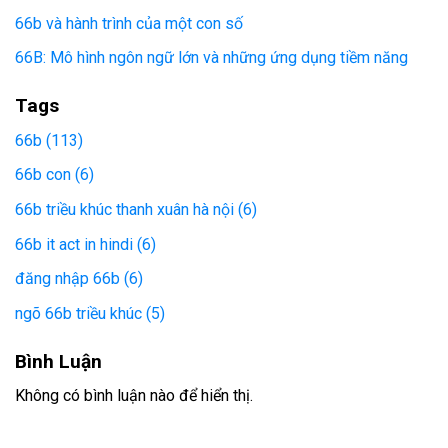
66b và hành trình của một con số
66B: Mô hình ngôn ngữ lớn và những ứng dụng tiềm năng
Tags
66b (113)
66b con (6)
66b triều khúc thanh xuân hà nội (6)
66b it act in hindi (6)
đăng nhập 66b (6)
ngõ 66b triều khúc (5)
Bình Luận
Không có bình luận nào để hiển thị.