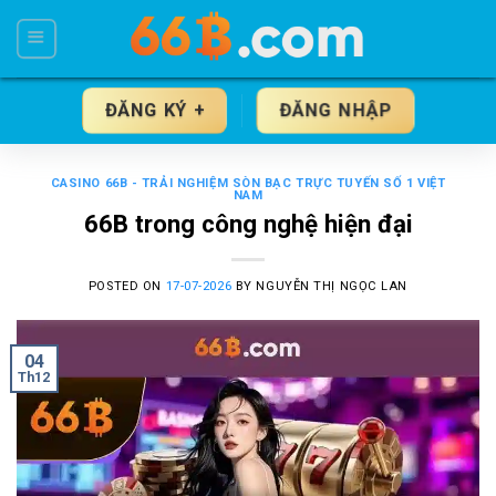
Skip
to
content
ĐĂNG KÝ +
ĐĂNG NHẬP
CASINO 66B - TRẢI NGHIỆM SÒN BẠC TRỰC TUYẾN SỐ 1 VIỆT
NAM
66B trong công nghệ hiện đại
POSTED ON
17-07-2026
BY
NGUYỄN THỊ NGỌC LAN
04
Th12