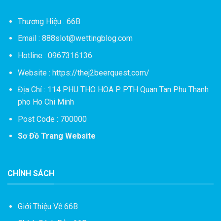
Thương Hiệu : 66B
Email :
888slot@wettingblog.com
Hotline : 0967316136
Website :
https://thej2beerquest.com/
Địa Chỉ : 114 PHU THO HOA P. PTH Quan Tan Phu Thanh
pho Ho Chi Minh
Post Code : 700000
Sơ Đồ Trang Website
CHÍNH SÁCH
Giới Thiệu Về 66B