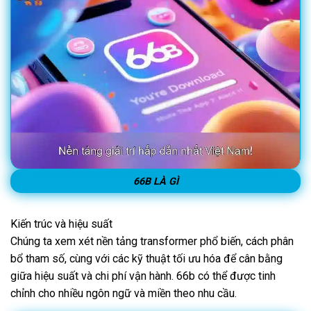
66B LÀ GÌ
Kiến trúc và hiệu suất
Chúng ta xem xét nền tảng transformer phổ biến, cách phân
bổ tham số, cùng với các kỹ thuật tối ưu hóa để cân bằng
giữa hiệu suất và chi phí vận hành. 66b có thể được tinh
chỉnh cho nhiều ngôn ngữ và miền theo nhu cầu.