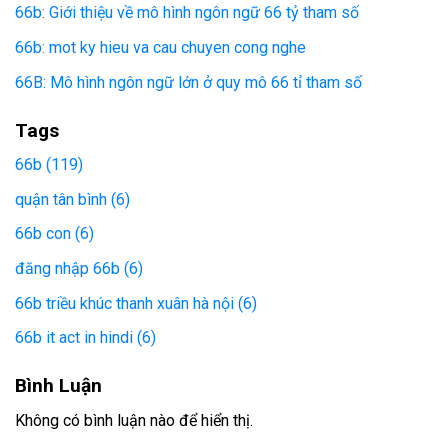
66b: Giới thiệu về mô hình ngôn ngữ 66 tỷ tham số
66b: mot ky hieu va cau chuyen cong nghe
66B: Mô hình ngôn ngữ lớn ở quy mô 66 tỉ tham số
Tags
66b (119)
quận tân bình (6)
66b con (6)
đăng nhập 66b (6)
66b triều khúc thanh xuân hà nội (6)
66b it act in hindi (6)
Bình Luận
Không có bình luận nào để hiển thị.