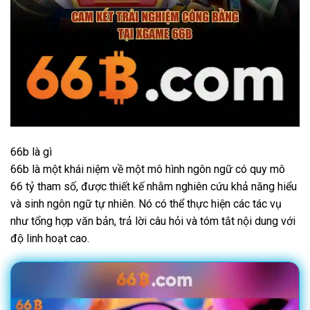
66b là gì
66b là một khái niệm về một mô hình ngôn ngữ có quy mô
66 tỷ tham số, được thiết kế nhằm nghiên cứu khả năng hiểu
và sinh ngôn ngữ tự nhiên. Nó có thể thực hiện các tác vụ
như tổng hợp văn bản, trả lời câu hỏi và tóm tắt nội dung với
độ linh hoạt cao.