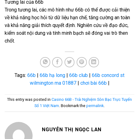
Tương lai của 66b
Trong tương lai, các mô hình như 66b có thể được cải thiện
về khả năng học hỏi từ dữ liệu hạn chế, tăng cường an toàn
và khả năng giải thích quyết định. Nghiên cứu về đạo đức,
kiểm soát nội dung và tính minh bạch sẽ đóng vai trò then
chốt.
Tags:
66b
|
66b hạ long
|
66b club
|
66b concord st
wilmington ma 01887
|
chơi bài 66b
|
This entry was posted in
Casino 66B - Trải Nghiệm Sòn Bạc Trực Tuyến
Số 1 Việt Nam
. Bookmark the
permalink
.
NGUYỄN THỊ NGỌC LAN