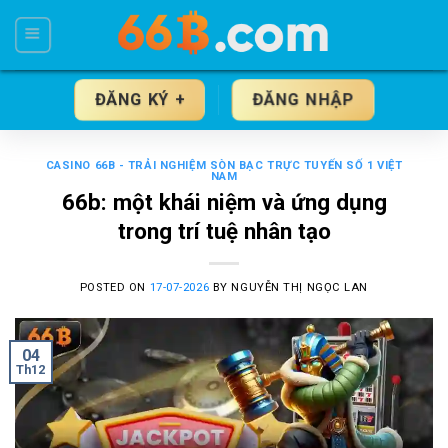
Skip
to
content
ĐĂNG KÝ +
ĐĂNG NHẬP
CASINO 66B - TRẢI NGHIỆM SÒN BẠC TRỰC TUYẾN SỐ 1 VIỆT
NAM
66b: một khái niệm và ứng dụng
trong trí tuệ nhân tạo
POSTED ON
17-07-2026
BY
NGUYỄN THỊ NGỌC LAN
04
Th12