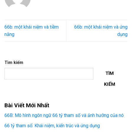
66b: một khái niệm và tiềm
66b: một khái niệm và ứng
năng
dụng
Tìm kiếm
TÌM
KIẾM
Bài Viết Mới Nhất
66B: Mô hình ngôn ngữ 66 tỷ tham số và ảnh hưởng của nó
66 tỷ tham số: Khái niệm, kiến trúc và ứng dụng