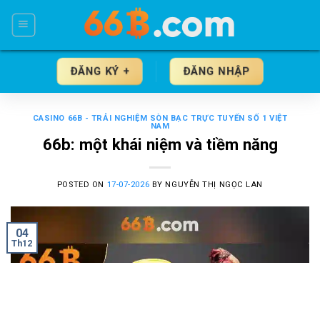
Skip
to
content
ĐĂNG KÝ +
ĐĂNG NHẬP
CASINO 66B - TRẢI NGHIỆM SÒN BẠC TRỰC TUYẾN SỐ 1 VIỆT
NAM
66b: một khái niệm và tiềm năng
POSTED ON
17-07-2026
BY
NGUYỄN THỊ NGỌC LAN
04
Th12