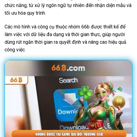
chức năng, từ xử lý ngôn ngữ tự nhiên đến nhận diện mẫu và
tối ưu hóa quy trình.
Các mô hình và công cụ thuộc nhóm 66b được thiết kế để
làm việc với dữ liệu đa dạng và thời gian thực, giúp người
dùng rút ngắn thời gian ra quyết định và nâng cao hiệu quả
công việc.