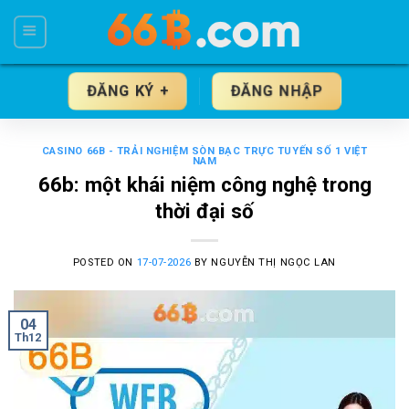
Skip
to
content
ĐĂNG KÝ +
ĐĂNG NHẬP
CASINO 66B - TRẢI NGHIỆM SÒN BẠC TRỰC TUYẾN SỐ 1 VIỆT
NAM
66b: một khái niệm công nghệ trong
thời đại số
POSTED ON
17-07-2026
BY
NGUYỄN THỊ NGỌC LAN
04
Th12