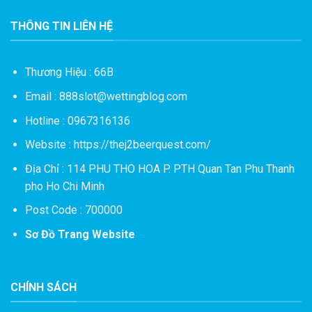
THÔNG TIN LIÊN HỆ
Thương Hiệu : 66B
Email :
888slot@wettingblog.com
Hotline : 0967316136
Website :
https://thej2beerquest.com/
Địa Chỉ : 114 PHU THO HOA P. PTH Quan Tan Phu Thanh
pho Ho Chi Minh
Post Code : 700000
Sơ Đồ Trang Website
CHÍNH SÁCH