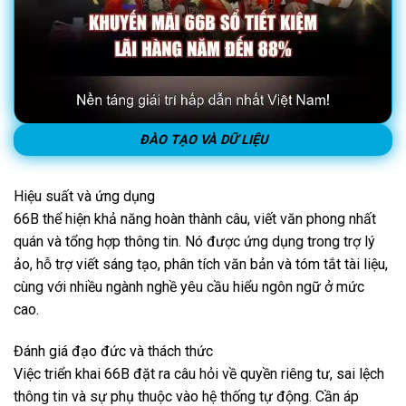
ĐÀO TẠO VÀ DỮ LIỆU
Hiệu suất và ứng dụng
66B thể hiện khả năng hoàn thành câu, viết văn phong nhất
quán và tổng hợp thông tin. Nó được ứng dụng trong trợ lý
ảo, hỗ trợ viết sáng tạo, phân tích văn bản và tóm tắt tài liệu,
cùng với nhiều ngành nghề yêu cầu hiểu ngôn ngữ ở mức
cao.
Đánh giá đạo đức và thách thức
Việc triển khai 66B đặt ra câu hỏi về quyền riêng tư, sai lệch
thông tin và sự phụ thuộc vào hệ thống tự động. Cần áp