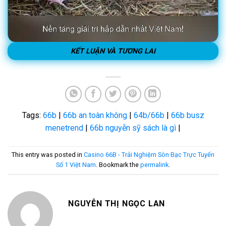
KẾT LUẬN VÀ TƯƠNG LAI
Tags:
66b
|
66b an toàn không
|
64b/66b
|
66b busz
menetrend
|
66b nguyễn sỹ sách là gì
|
This entry was posted in
Casino 66B - Trải Nghiệm Sòn Bạc Trực Tuyến
Số 1 Việt Nam
. Bookmark the
permalink
.
NGUYỄN THỊ NGỌC LAN