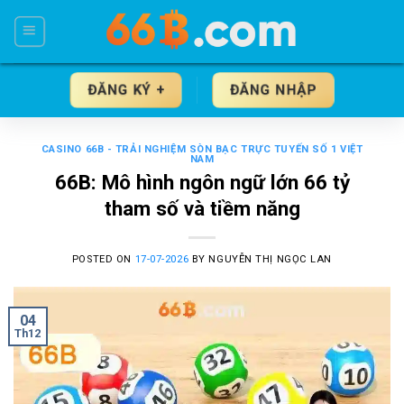
Skip
to
content
ĐĂNG KÝ +
ĐĂNG NHẬP
CASINO 66B - TRẢI NGHIỆM SÒN BẠC TRỰC TUYẾN SỐ 1 VIỆT
NAM
66B: Mô hình ngôn ngữ lớn 66 tỷ
tham số và tiềm năng
POSTED ON
17-07-2026
BY
NGUYỄN THỊ NGỌC LAN
04
Th12