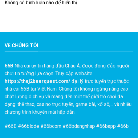
Không có bình luận nào để hiển thị.
VỀ CHÚNG TÔI
66B
Nhà cái uy tín hàng đầu Châu Á, được đông đảo người
chơi tin tưởng lựa chọn. Truy cập website
https://thej2beerquest.com/
đại lý trực tuyến trực thuộc
nhà cái 66B tại Việt Nam. Chúng tôi không ngừng nâng cao
chất lượng dịch vụ và mang đến một thế giới trò chơi đa
dạng: thể thao, casino trực tuyến, game bài, xổ số,... và nhiều
chương trình khuyến mãi hấp dẫn.
#
66B
#66blode #66bcom #66bdangnhap #66bapp #66b