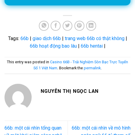
Tags:
66b
|
giao dịch 66b
|
trang web 66b có thật không
|
66b hoạt động bao lâu
|
66b hentai
|
This entry was posted in
Casino 66B - Trải Nghiệm Sòn Bạc Trực Tuyến
Số 1 Việt Nam
. Bookmark the
permalink
.
NGUYỄN THỊ NGỌC LAN
66b: một cái nhìn tổng quan
66b: một cái nhìn về mô hình