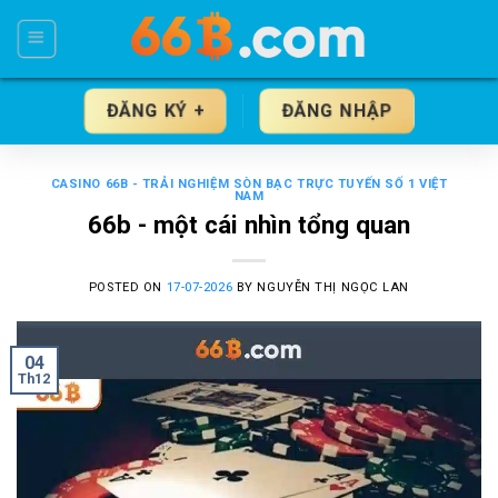
Skip
to
content
ĐĂNG KÝ +
ĐĂNG NHẬP
CASINO 66B - TRẢI NGHIỆM SÒN BẠC TRỰC TUYẾN SỐ 1 VIỆT
NAM
66b - một cái nhìn tổng quan
POSTED ON
17-07-2026
BY
NGUYỄN THỊ NGỌC LAN
04
Th12